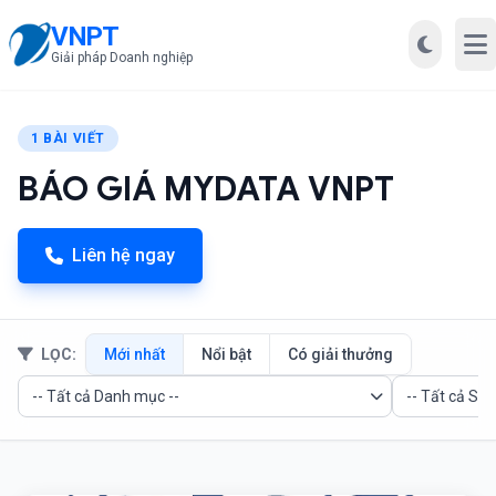
VNPT
Mở
Giải pháp Doanh nghiệp
1 BÀI VIẾT
BÁO GIÁ MYDATA VNPT
Liên hệ ngay
LỌC:
Mới nhất
Nổi bật
Có giải thưởng