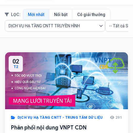
LỌC:
Mới nhất
Nổi bật
Có giải thưởng
02
T2
DỊCH VỤ HẠ TẦNG CNTT - TRUNG TÂM DỮ LIỆU
291
Phân phối nội dung VNPT CDN