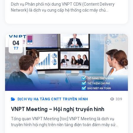
Dịch vụ Phân phối nội dung VNPT CDN (Content Delivery
Network) là dịch vụ cung cấp hệ thống các máy chủ
được đặt tại nhiều nơi trên thế giới sẽ giúp tối ưu tốc độ
website cho người truy cập, cải thiện chất lượng website.Hệ
thông CDN được hiểu nôm na bao gồm rất nhiều Server
chứa […]
04
T7
DỊCH VỤ HẠ TẦNG CNTT TRUYỀN HÌNH
339
VNPT Meeting – Hội nghị truyền hình
Tổng quan VNPT Meeting [toc] VNPT Meeting là dịch vụ
truyền hình hội nghị trên nền tảng điện toán đám mây sử
dụng giải pháp ảo hóa toàn bộ các thành phần bao gồm: