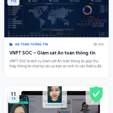
T10
AN TOÀN THÔNG TIN
600
VNPT SOC – Giám sát An toàn thông tin
VNPT SOC là dịch vụ Giám sát An toàn thông tin giúp thu
thập thông tin nhật ký các sự kiện an ninh từ các thiết bị đầu
cuối của khách hàng, lưu trữ dữ liệu một cách tập trung và
phân tích sự tương quan giữa các sự kiện để chỉ ra được các
[…]
11
T4