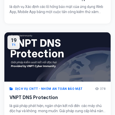
là dịch vụ Xác định các lỗ hổng bảo mật của ứng dụng Web
App, Mobile App bằng một cuộc tấn công kiểm thử xâm
nhập thực sự với vai trò hacker bên ngoài
19
T1
DỊCH VỤ CNTT - NHÓM AN TOÀN BẢO MẬT
378
VNPT DNS Protection
là giải pháp phát hiện, ngăn chặn kết nối đến các máy chủ
độc hại và không mong muốn. Giải pháp cung cấp khả năng