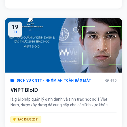
phát hiện, ngăn chặn, cảnh báo thời gian thực, là yếu tố
quan trọng trong chiếnlược phòng thủ theo chiều sâu.
19
T1
DỊCH VỤ CNTT - NHÓM AN TOÀN BẢO MẬT
490
VNPT BioID
là giải pháp quản lý định danh và sinh trắc học số 1 Việt
Nam, được xây dựng để cung cấp cho các lĩnh vực khác
nhau, trong đó ưu tiên chính cho những lĩnh vực trọng điểm
có nhu cầu cao như: Ngân hàng, Tài chính, Bảo hiểm, Y tế,
SAO KHUÊ 2021
Doanh nghiệp (Khách sạn, Du lịch…).