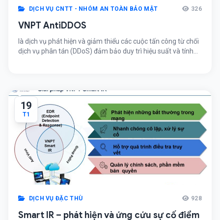
DỊCH VỤ CNTT - NHÓM AN TOÀN BẢO MẬT
326
VNPT AntiDDOS
là dịch vụ phát hiện và giảm thiểu các cuộc tấn công từ chối
dịch vụ phân tán (DDoS) đảm bảo duy trì hiệu suất và tính
sẵn sàng dịch vụ doanh nghiệp, đem lại trải nghiệm không
gián đoạn cho khách hàng sử dụng dịch vụ doanh nghiệp
19
T1
DỊCH VỤ ĐẶC THÙ
928
Smart IR – phát hiện và ứng cứu sự cố điểm