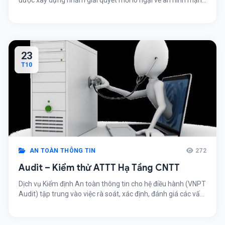
được xây dựng nhằm giải quyết mối lo ngại về an ninh mạng
tổng thể cho các đơn vị, tổ chức, doanh nghiệp. Việc sử dụng
dịch vụ Redteam sẽ giúp khách hàng giả lập, mô phỏng các
cuộc tấn công trong thực tế, […]
23
T10
AN TOÀN THÔNG TIN
272
Audit – Kiểm thử ATTT Hạ Tầng CNTT
Dịch vụ Kiểm định An toàn thông tin cho hệ điều hành (VNPT
Audit) tập trung vào việc rà soát, xác định, đánh giá các vấn
đề liên quan đến an toàn thông tin trên hệ điều hành máy
chủ bao gồm: Kiểm tra cấu hình tập tin hệ thống Kiểm tra
các dịch vụ […]