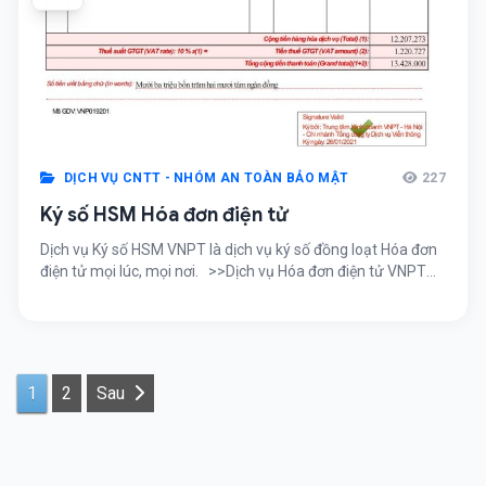
DỊCH VỤ CNTT - NHÓM AN TOÀN BẢO MẬT
227
Ký số HSM Hóa đơn điện tử
Dịch vụ Ký số HSM VNPT là dịch vụ ký số đồng loạt Hóa đơn
điện tử mọi lúc, mọi nơi. >>Dịch vụ Hóa đơn điện tử VNPT
>>Dịch vụ Biên lai điện tử VNPT Đối tượng sử dụng ký số
HSM VNPT Tất cả khách hàng có nhu cầu Khách hàng có
nhiều […]
Posts
1
2
Sau
pagination