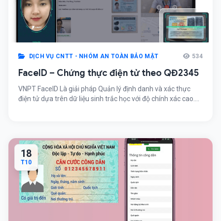
DỊCH VỤ CNTT - NHÓM AN TOÀN BẢO MẬT
534
FaceID – Chứng thực điện tử theo QĐ2345
VNPT FaceID Là giải pháp Quản lý định danh và xác thực
điện tử dựa trên dữ liệu sinh trắc học với độ chính xác cao.
Lưu trữ và xử lý so sánh trên hàng triệu mẫu sinh trắc học
với tốc độ xử lý vượt trội. Face ID giúp số hóa hình ảnh khuôn
[…]
18
T10