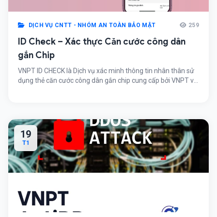
DỊCH VỤ CNTT - NHÓM AN TOÀN BẢO MẬT
259
ID Check – Xác thực Căn cước công dân
gắn Chip
VNPT ID CHECK là Dịch vụ xác minh thông tin nhân thân sử
dụng thẻ căn cước công dân gắn chip cung cấp bởi VNPT và
đối tác được cấp phép khai thác dữ liệu của Trung tâm
Nghiên cứu - Ứng dụng dữ liệu dân cư và căn cước công
dân, giúp khách hàng tiếp cận, xác thực thông tin nhân thân
qua cơ sở dữ liệu dân cư quốc gia.
19
T1