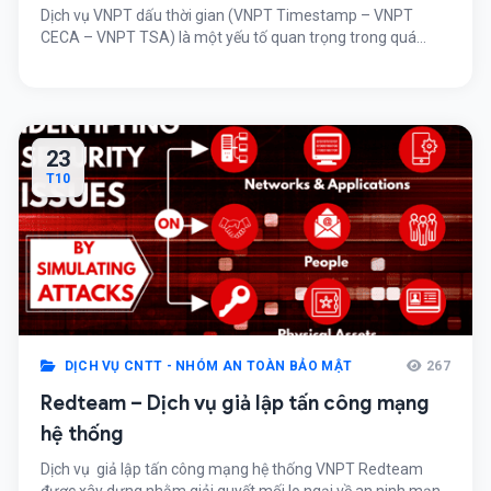
Dịch vụ VNPT dấu thời gian (VNPT Timestamp – VNPT
CECA – VNPT TSA) là một yếu tố quan trọng trong quá
trình khởi tạo cũng như xác thực tài liệu điện tử, đóng vai trò
là chứng cứ độc lập về mốc thời gian và xác thực lâu dài tài
liệu điện tử. Đây […]
23
T10
DỊCH VỤ CNTT - NHÓM AN TOÀN BẢO MẬT
267
Redteam – Dịch vụ giả lập tấn công mạng
hệ thống
Dịch vụ giả lập tấn công mạng hệ thống VNPT Redteam