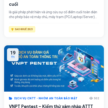
cuối
là giải pháp phát hiện và ứng cứu sự cố điểm cuối toàn diện
cho phép bảo vệ máy chủ, máy trạm (PC/Laptop/Server)
chống các loại Virus, mã độc
SAO KHUÊ 2021
19
T1
DỊCH VỤ CNTT - NHÓM AN TOÀN BẢO MẬT
502
VNPT Pentest – Kiểm thử xâm nhập ATTT