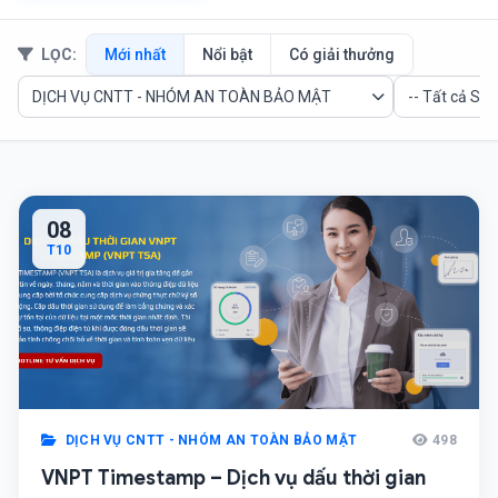
LỌC:
Mới nhất
Nổi bật
Có giải thưởng
08
T10
DỊCH VỤ CNTT - NHÓM AN TOÀN BẢO MẬT
498
VNPT Timestamp – Dịch vụ dấu thời gian