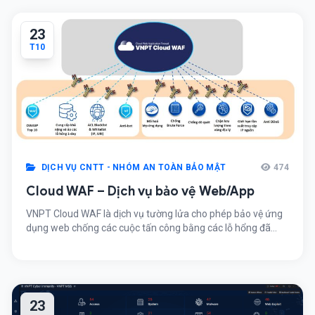
23
T10
DỊCH VỤ CNTT - NHÓM AN TOÀN BẢO MẬT
474
Cloud WAF – Dịch vụ bảo vệ Web/App
VNPT Cloud WAF là dịch vụ tường lửa cho phép bảo vệ ứng
dụng web chống các cuộc tấn công bằng các lỗ hổng đã
biết, 0-day, 1-day, DDOS, hỗ trợ truy vấn, điều tra nguyên
nhân, điểm yếu khi ứng dụng web bị tấn công, giám sát dịch
vụ và cân bằng tải. Dịch […]
23