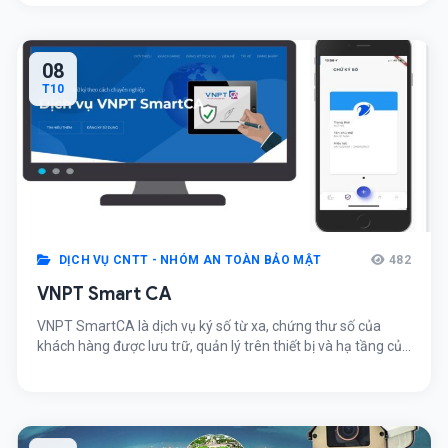
08
T10
DỊCH VỤ CNTT - NHÓM AN TOÀN BẢO MẬT
482
VNPT Smart CA
VNPT SmartCA là dịch vụ ký số từ xa, chứng thư số của
khách hàng được lưu trữ, quản lý trên thiết bị và hạ tầng của
VNPT.