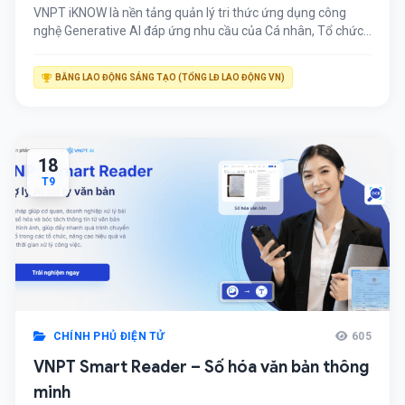
VNPT iKNOW là nền tảng quản lý tri thức ứng dụng công
nghệ Generative AI đáp ứng nhu cầu của Cá nhân, Tổ chức,
Doanh nghiệp, giảm thời gian tra cứu thông tin và tối ưu trải
nghiệm người dùng Ưu điểm VNPT Iknow Các chức năng trợ
BẰNG LAO ĐỘNG SÁNG TẠO (TỔNG LĐ LAO ĐỘNG VN)
lý ảo VNPT Tổ chức tài liệu […]
18
T9
CHÍNH PHỦ ĐIỆN TỬ
605
VNPT Smart Reader – Số hóa văn bản thông
minh