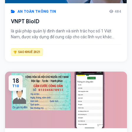
AN TOÀN THÔNG TIN
484
VNPT BioID
là giải pháp quản lý định danh và sinh trắc học số 1 Việt
Nam, được xây dựng để cung cấp cho các lĩnh vực khác
nhau, trong đó ưu tiên chính cho những lĩnh vực trọng điểm
có nhu cầu cao như: Ngân hàng, Tài chính, Bảo hiểm, Y tế,
SAO KHUÊ 2021
Doanh nghiệp (Khách sạn, Du lịch…).
18
T10