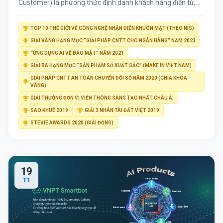
Customer) là phương thức định danh khách hàng điện tử,
cho phép các doanh nghiệp có thể định danh khách 100%
online. Theo đó, thay vì trực tiếp đến văn phòng, điểm giao
TOP 10 THẾ GIỚI VỀ CÔNG NGHỆ NHẬN DIỆN KHUÔN MẶT (THEO NIS)
dịch để đối chiếu chứng từ giấy, thì với eKYC, khách […]
GIẢI VÀNG HẠNG MỤC “GIẢI PHÁP CNTT CHO NGÂN HÀNG” NĂM 2023
“ỨNG DỤNG AI VỀ BẢO MẬT” NĂM 2021
GIẢI BA HẠNG MỤC “SẢN PHẨM SỐ XUẤT SẮC” (MAKE IN VIỆT NAM)
GIẢI PHÁP CNTT AN TOÀN CHUYỂN ĐỔI SỐ NĂM 2020 (CHÌA KHÓA
VÀNG)
GIẢI THƯỞNG ĐƠN VỊ VIỄN THÔNG SÁNG TẠO NHẤT CHÂU Á.
SAO KHUÊ 2019
GIẢI 3 NHÂN TÀI ĐẤT VIỆT 2019
STEVIE AWARDS 2020 (GIẢI ĐỒNG)
19
T1