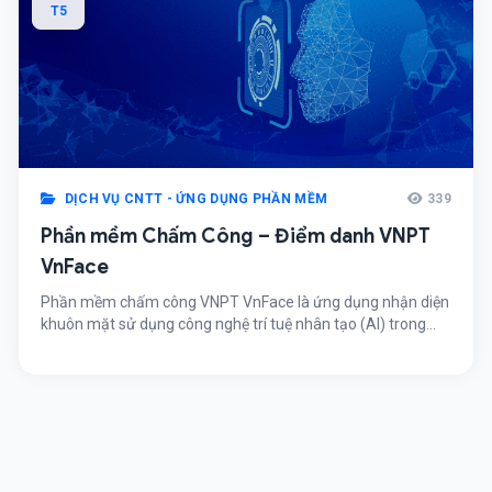
T5
DỊCH VỤ CNTT - ỨNG DỤNG PHẦN MỀM
339
Phần mềm Chấm Công – Điểm danh VNPT
VnFace
Phần mềm chấm công VNPT VnFace là ứng dụng nhận diện
khuôn mặt sử dụng công nghệ trí tuệ nhân tạo (AI) trong
việc điểm danh, chấm công