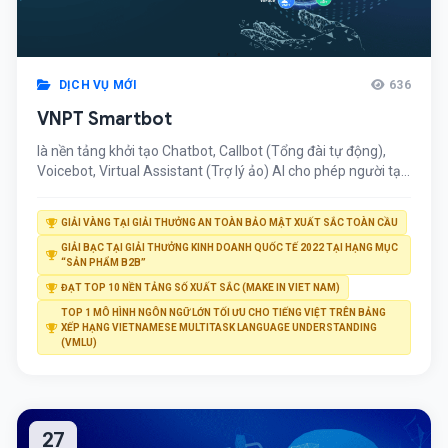
DỊCH VỤ MỚI
636
VNPT Smartbot
là nền tảng khởi tạo Chatbot, Callbot (Tổng đài tự động),
Voicebot, Virtual Assistant (Trợ lý ảo) AI cho phép người tạo
bot xây dựng kịch bản trò chuyện tự động với khách hàng
không cần lập trình; tạo ngữ cảnh để tối ưu hóa cuộc trò
GIẢI VÀNG TẠI GIẢI THƯỞNG AN TOÀN BẢO MẬT XUẤT SẮC TOÀN CẦU
chuyện; tự đào tạo bot theo dữ liệu nghiệp vụ training của
GIẢI BẠC TẠI GIẢI THƯỞNG KINH DOANH QUỐC TẾ 2022 TẠI HẠNG MỤC
khách hàng một cách đơn giản, thân thiện nhất hỗ trợ công
“SẢN PHẨM B2B”
tác chăm sóc, tư vấn khách hàng.
ĐẠT TOP 10 NỀN TẢNG SỐ XUẤT SẮC (MAKE IN VIET NAM)
TOP 1 MÔ HÌNH NGÔN NGỮ LỚN TỐI ƯU CHO TIẾNG VIỆT TRÊN BẢNG
XẾP HẠNG VIETNAMESE MULTITASK LANGUAGE UNDERSTANDING
(VMLU)
27