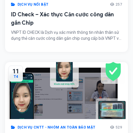
DỊCH VỤ NỔI BẬT
257
ID Check – Xác thực Căn cước công dân
gắn Chip
VNPT ID CHECK là Dịch vụ xác minh thông tin nhân thân sử
dụng thẻ căn cước công dân gắn chip cung cấp bởi VNPT và
đối tác được cấp phép khai thác dữ liệu của Trung tâm
Nghiên cứu - Ứng dụng dữ liệu dân cư và căn cước công
dân, giúp khách hàng tiếp cận, xác thực thông tin nhân thân
qua cơ sở dữ liệu dân cư quốc gia.
11
T4
DỊCH VỤ CNTT - NHÓM AN TOÀN BẢO MẬT
529