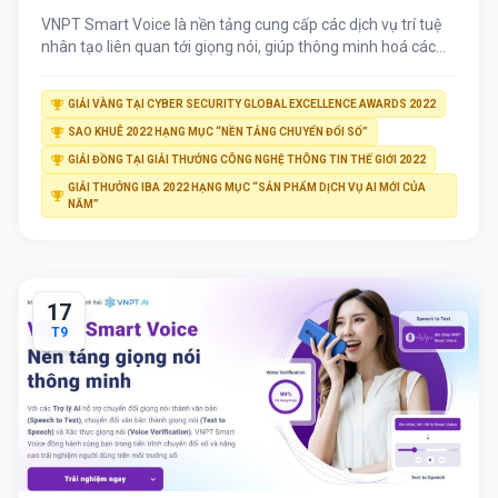
VNPT Smart Voice là nền tảng cung cấp các dịch vụ trí tuệ
nhân tạo liên quan tới giọng nói, giúp thông minh hoá các
sản phẩm CNTT, gia tăng trải nghiệm người dùng và giảm
chi phí cho khách hàng. > Xem bổ sung: hệ thống phân tích
GIẢI VÀNG TẠI CYBER SECURITY GLOBAL EXCELLENCE AWARDS 2022
cuộc gọi dựa trên SmartVoice Công […]
SAO KHUÊ 2022 HẠNG MỤC “NỀN TẢNG CHUYỂN ĐỔI SỐ”
GIẢI ĐỒNG TẠI GIẢI THƯỞNG CÔNG NGHỆ THÔNG TIN THẾ GIỚI 2022
GIẢI THƯỞNG IBA 2022 HẠNG MỤC “SẢN PHẨM DỊCH VỤ AI MỚI CỦA
NĂM”
17
T9