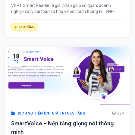
VNPT Smart Reader là giải pháp giúp cơ quan, doanh
nghiệp xử lý bài toán số hóa và bóc tách thông tin. VNPT
Smart Reader cung cấp cho khách hàng tính năng: Nhận
dạng toàn bộ ký tự trong văn bản với độ chính xác cao; cho
SAO HÔM 2
phép chuyển đổi văn bản từ dạng PDF/ảnh […]
18
T9
DỊCH VỤ TIỆN ÍCH GIÁ TRỊ GIA TĂNG
824
SmartVoice – Nền tảng giọng nói thông
minh