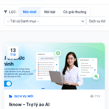
LỌC:
Mới nhất
Nổi bật
Có giải thưởng
13
T10
DỊCH VỤ MỚI
715
Iknow – Trợ lý ảo AI