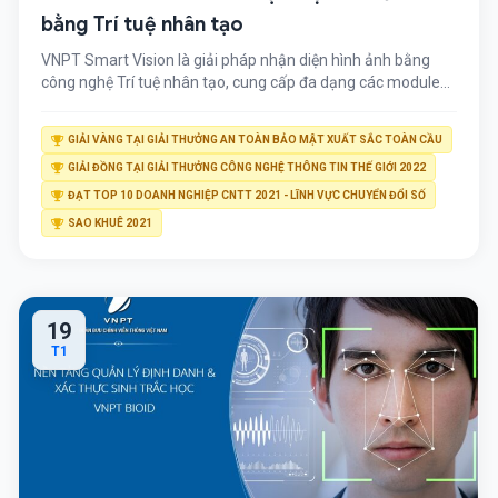
bằng Trí tuệ nhân tạo
VNPT Smart Vision là giải pháp nhận diện hình ảnh bằng
công nghệ Trí tuệ nhân tạo, cung cấp đa dạng các module
AI > Tham khảo: Vnface – nền tảng điểm danh sử dụng trí
tuệ nhân tạo, tích hợp vào máy tính bảng/camera Ưu điểm
GIẢI VÀNG TẠI GIẢI THƯỞNG AN TOÀN BẢO MẬT XUẤT SẮC TOÀN CẦU
của giải pháp VNPT Smart Vision Giải Pháp […]
GIẢI ĐỒNG TẠI GIẢI THƯỞNG CÔNG NGHỆ THÔNG TIN THẾ GIỚI 2022
ĐẠT TOP 10 DOANH NGHIỆP CNTT 2021 - LĨNH VỰC CHUYỂN ĐỔI SỐ
SAO KHUÊ 2021
19
T1