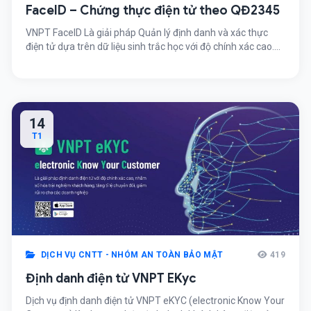
FaceID – Chứng thực điện tử theo QĐ2345
VNPT FaceID Là giải pháp Quản lý định danh và xác thực
điện tử dựa trên dữ liệu sinh trắc học với độ chính xác cao.
Lưu trữ và xử lý so sánh trên hàng triệu mẫu sinh trắc học
với tốc độ xử lý vượt trội. Face ID giúp số hóa hình ảnh khuôn
[…]
14
T1
DỊCH VỤ CNTT - NHÓM AN TOÀN BẢO MẬT
419
Định danh điện tử VNPT EKyc
Dịch vụ định danh điện tử VNPT eKYC (electronic Know Your