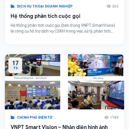
DỊCH VỤ THOẠI DOANH NGHIỆP
262
Hệ thống phân tích cuộc gọi
Hệ thống phân tích cuộc gọi (bên trong VNPT SmartVoice)
là công cụ hỗ trợ dịch vụ CSKH trong việc xử lý, phân tích,
phân loại, đánh giá chất lượng cuộc gọi tổng đài, tóm tắt nội
dung hội thoại và đưa ra những cảnh báo dựa trên kết quả
phân tích file âm thanh, […]
17
T9
CHÍNH PHỦ ĐIỆN TỬ
1189
VNPT Smart Vision – Nhận diện hình ảnh