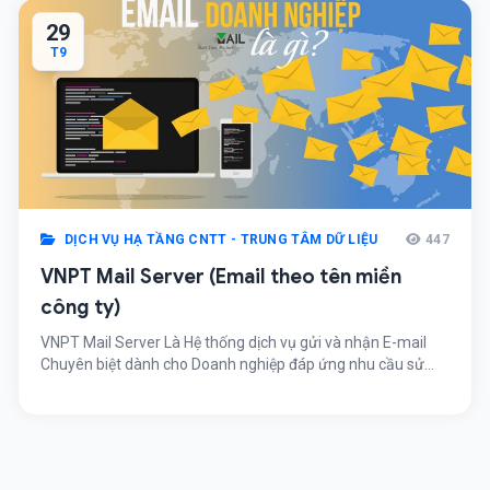
29
T9
DỊCH VỤ HẠ TẦNG CNTT - TRUNG TÂM DỮ LIỆU
447
VNPT Mail Server (Email theo tên miền
công ty)
VNPT Mail Server Là Hệ thống dịch vụ gửi và nhận E-mail
Chuyên biệt dành cho Doanh nghiệp đáp ứng nhu cầu sử
dụng Thư điện tử dùng
riêng nguoidung@tenmienrieng.com.vn