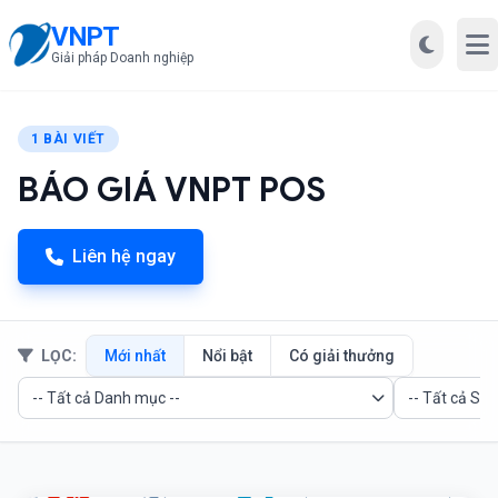
VNPT
Mở
Giải pháp Doanh nghiệp
1 BÀI VIẾT
BÁO GIÁ VNPT POS
Liên hệ ngay
LỌC:
Mới nhất
Nổi bật
Có giải thưởng