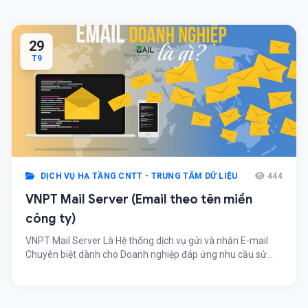
29
T9
DỊCH VỤ HẠ TẦNG CNTT - TRUNG TÂM DỮ LIỆU
444
VNPT Mail Server (Email theo tên miền
công ty)
VNPT Mail Server Là Hệ thống dịch vụ gửi và nhận E-mail
Chuyên biệt dành cho Doanh nghiệp đáp ứng nhu cầu sử
dụng Thư điện tử dùng
riêng nguoidung@tenmienrieng.com.vn