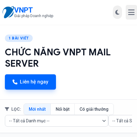
VNPT
Mở
Giải pháp Doanh nghiệp
1 BÀI VIẾT
CHỨC NĂNG VNPT MAIL
SERVER
Liên hệ ngay
LỌC:
Mới nhất
Nổi bật
Có giải thưởng