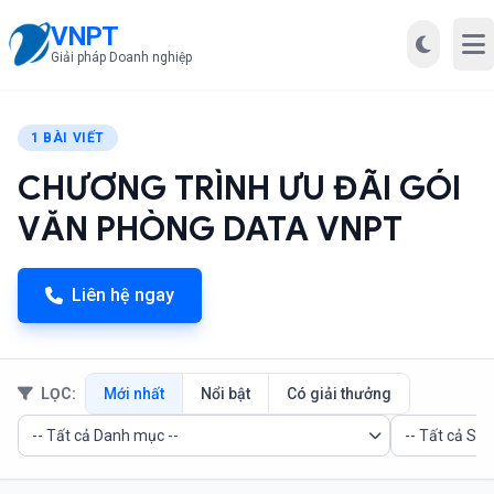
VNPT
Mở
Giải pháp Doanh nghiệp
1 BÀI VIẾT
CHƯƠNG TRÌNH ƯU ĐÃI GÓI
VĂN PHÒNG DATA VNPT
Liên hệ ngay
LỌC:
Mới nhất
Nổi bật
Có giải thưởng