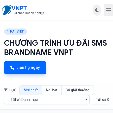
VNPT
Mở
Giải pháp Doanh nghiệp
1 BÀI VIẾT
CHƯƠNG TRÌNH ƯU ĐÃI SMS
BRANDNAME VNPT
Liên hệ ngay
LỌC:
Mới nhất
Nổi bật
Có giải thưởng