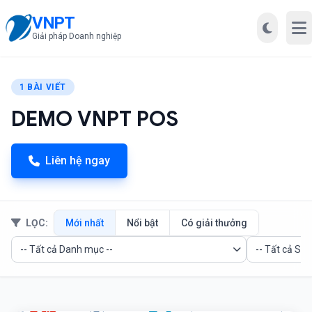
VNPT
Mở
Giải pháp Doanh nghiệp
1 BÀI VIẾT
DEMO VNPT POS
Liên hệ ngay
LỌC:
Mới nhất
Nổi bật
Có giải thưởng