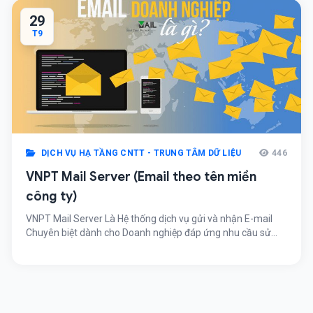
29
T9
DỊCH VỤ HẠ TẦNG CNTT - TRUNG TÂM DỮ LIỆU
446
VNPT Mail Server (Email theo tên miền
công ty)
VNPT Mail Server Là Hệ thống dịch vụ gửi và nhận E-mail
Chuyên biệt dành cho Doanh nghiệp đáp ứng nhu cầu sử
dụng Thư điện tử dùng
riêng nguoidung@tenmienrieng.com.vn