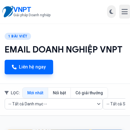
VNPT
Mở
Giải pháp Doanh nghiệp
1 BÀI VIẾT
EMAIL DOANH NGHIỆP VNPT
Liên hệ ngay
LỌC:
Mới nhất
Nổi bật
Có giải thưởng