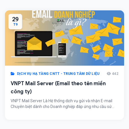
29
T9
DỊCH VỤ HẠ TẦNG CNTT - TRUNG TÂM DỮ LIỆU
442
VNPT Mail Server (Email theo tên miền
công ty)
VNPT Mail Server Là Hệ thống dịch vụ gửi và nhận E-mail
Chuyên biệt dành cho Doanh nghiệp đáp ứng nhu cầu sử
dụng Thư điện tử dùng
riêng nguoidung@tenmienrieng.com.vn