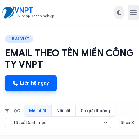
VNPT
Mở
Giải pháp Doanh nghiệp
1 BÀI VIẾT
EMAIL THEO TÊN MIỀN CÔNG
TY VNPT
Liên hệ ngay
LỌC:
Mới nhất
Nổi bật
Có giải thưởng