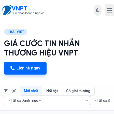
VNPT
Mở
Giải pháp Doanh nghiệp
1 BÀI VIẾT
GIÁ CƯỚC TIN NHẮN
THƯƠNG HIỆU VNPT
Liên hệ ngay
LỌC:
Mới nhất
Nổi bật
Có giải thưởng