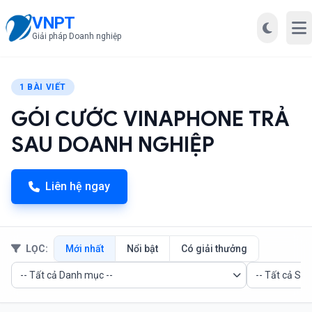
VNPT
Mở
Giải pháp Doanh nghiệp
1 BÀI VIẾT
GÓI CƯỚC VINAPHONE TRẢ
SAU DOANH NGHIỆP
Liên hệ ngay
LỌC:
Mới nhất
Nổi bật
Có giải thưởng