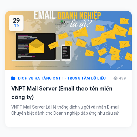
29
T9
DỊCH VỤ HẠ TẦNG CNTT - TRUNG TÂM DỮ LIỆU
439
VNPT Mail Server (Email theo tên miền
công ty)
VNPT Mail Server Là Hệ thống dịch vụ gửi và nhận E-mail
Chuyên biệt dành cho Doanh nghiệp đáp ứng nhu cầu sử
dụng Thư điện tử dùng
riêng nguoidung@tenmienrieng.com.vn