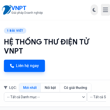
VNPT
Mở
Giải pháp Doanh nghiệp
1 BÀI VIẾT
HỆ THỐNG THƯ ĐIỆN TỬ
VNPT
Liên hệ ngay
LỌC:
Mới nhất
Nổi bật
Có giải thưởng