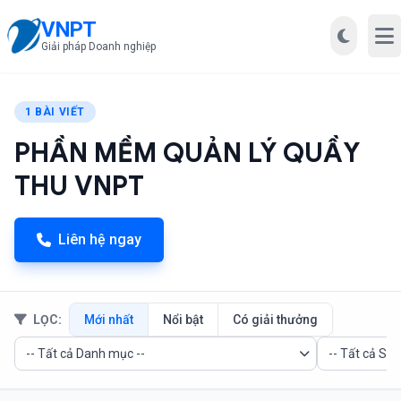
VNPT
Mở
Giải pháp Doanh nghiệp
1 BÀI VIẾT
PHẦN MỀM QUẢN LÝ QUẦY
THU VNPT
Liên hệ ngay
LỌC:
Mới nhất
Nổi bật
Có giải thưởng