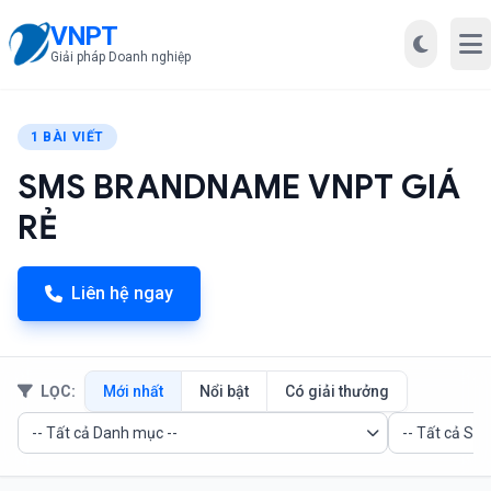
VNPT
Mở
Giải pháp Doanh nghiệp
1 BÀI VIẾT
SMS BRANDNAME VNPT GIÁ
RẺ
Liên hệ ngay
LỌC:
Mới nhất
Nổi bật
Có giải thưởng