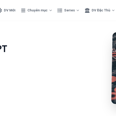
DV Mới
Chuyên mục
Series
DV Đặc Thù
PT