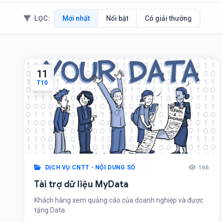
LỌC:
Mới nhất
Nổi bật
Có giải thưởng
11
T10
DỊCH VỤ CNTT - NỘI DUNG SỐ
166
Tài trợ dữ liệu MyData
Khách hàng xem quảng cáo của doanh nghiệp và được
tặng Data