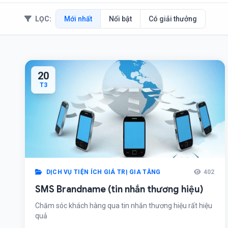
LỌC:
Mới nhất
Nổi bật
Có giải thưởng
20
T3
DỊCH VỤ TIỆN ÍCH GIÁ TRỊ GIA TĂNG
402
SMS Brandname (tin nhắn thương hiệu)
Chăm sóc khách hàng qua tin nhắn thương hiệu rất hiệu
quả