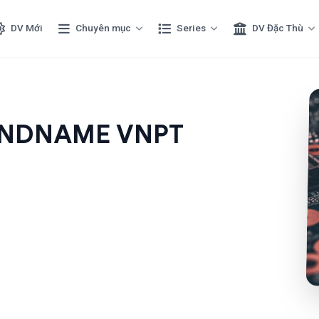
DV Mới
Chuyên mục
Series
DV Đặc Thù
ANDNAME VNPT