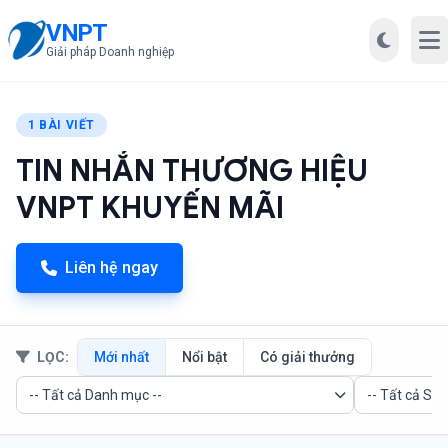
VNPT
Mở
Giải pháp Doanh nghiệp
1 BÀI VIẾT
TIN NHẮN THƯƠNG HIỆU
VNPT KHUYẾN MÃI
Liên hệ ngay
LỌC:
Mới nhất
Nổi bật
Có giải thưởng