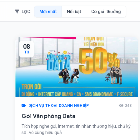
LỌC:
Mới nhất
Nổi bật
Có giải thưởng
08
T3
DỊCH VỤ THOẠI DOANH NGHIỆP
248
Gói Văn phòng Data
Tích hợp nghe gọi, internet, tin nhắn thương hiệu, chữ ký
số...vô cùng hiệu quả