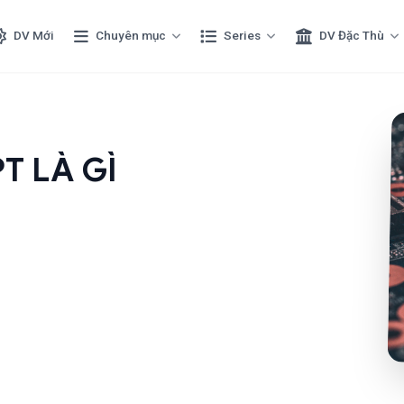
DV Mới
Chuyên mục
Series
DV Đặc Thù
T LÀ GÌ