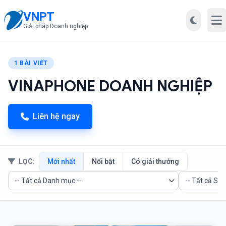
VNPT
Mở
Giải pháp Doanh nghiệp
1 BÀI VIẾT
VINAPHONE DOANH NGHIỆP
Liên hệ ngay
LỌC:
Mới nhất
Nổi bật
Có giải thưởng