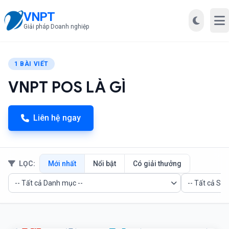
VNPT
Mở
Giải pháp Doanh nghiệp
1 BÀI VIẾT
VNPT POS LÀ GÌ
Liên hệ ngay
LỌC:
Mới nhất
Nổi bật
Có giải thưởng