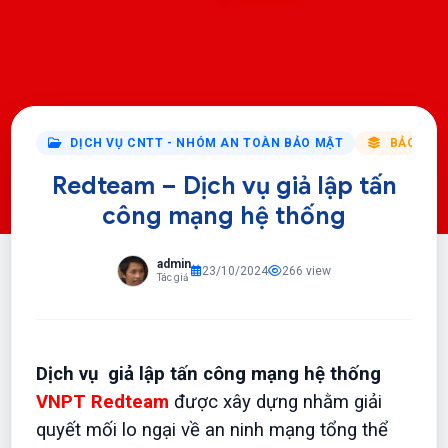
DỊCH VỤ CNTT - NHÓM AN TOÀN BẢO MẬT
BẢO MẬT
Redteam – Dịch vụ giả lập tấn
công mạng hệ thống
admin
23/10/2024
266 view
Tác giả
Dịch vụ giả lập tấn công mạng hệ thống
VNPT Redteam
được xây dựng nhằm giải
quyết mối lo ngại về an ninh mạng tổng thể