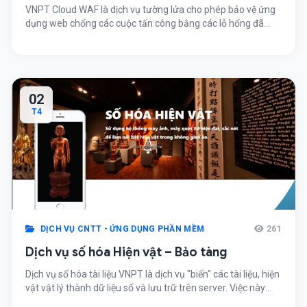
VNPT Cloud WAF là dịch vụ tường lửa cho phép bảo vệ ứng
dụng web chống các cuộc tấn công bằng các lỗ hổng đã
biết, 0-day, 1-day, DDOS, hỗ trợ truy vấn, điều tra nguyên
nhân, điểm yếu khi ứng dụng web bị tấn công, giám sát dịch
vụ và cân bằng tải. Dịch […]
02
T4
DỊCH VỤ CNTT - ỨNG DỤNG PHẦN MỀM
261
Dịch vụ số hóa Hiện vật – Bảo tàng
Dịch vụ số hóa tài liệu VNPT là dịch vụ "biến" các tài liệu, hiện
vật vật lý thành dữ liệu số và lưu trữ trên server. Việc này
giúp tài liệu được lưu giữ, tra cứu, trích xuất và phục vụ