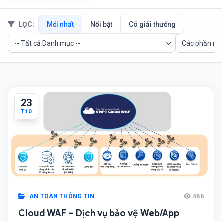
LỌC:
Mới nhất
Nổi bật
Có giải thưởng
23
T10
AN TOÀN THÔNG TIN
466
Cloud WAF – Dịch vụ bảo vệ Web/App