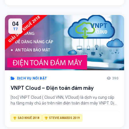
"thăm quan từ xa".
04
T7
DỊCH VỤ NỔI BẬT
390
VNPT Cloud – Điện toán đám mây
[toc] VNPT Cloud ( Cloud VNN, VCloud) là dịch vụ cung cấp
hạ tầng máy chủ ảo trên nền điện toán đám mây VNPT. Dịch
vụ này giúp khách hàng thiết lập hạ tầng điện toán có quy
mô từ một máy chủ cloud riêng lẻ đến hệ thống có hàng
SAO KHUÊ 2018
STEVIE AWARDS 2019
trăm máy chủ cloud. […]