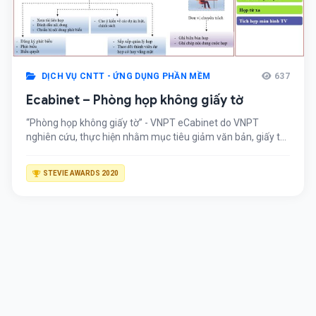
DỊCH VỤ CNTT - ỨNG DỤNG PHẦN MỀM
637
Ecabinet – Phòng họp không giấy tờ
“Phòng họp không giấy tờ” - VNPT eCabinet do VNPT
nghiên cứu, thực hiện nhằm mục tiêu giảm văn bản, giấy tờ
hành chính trong phòng họp, đẩy nhanh hiệu quả làm việc,
tiết kiệm thời gian, tiếp kiệm chi phí, giúp Lãnh đạo đưa ra
STEVIE AWARDS 2020
quyết định kịp thời, nhanh chóng, chính xác