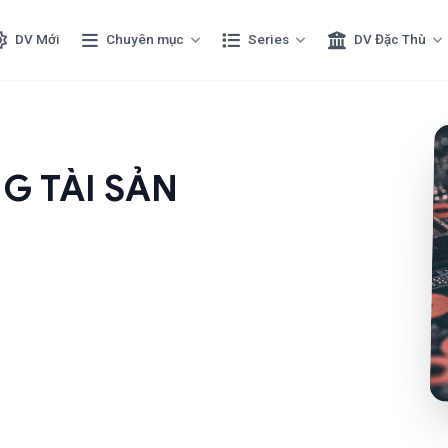
DV Mới
Chuyên mục
Series
DV Đặc Thù
G TÀI SẢN