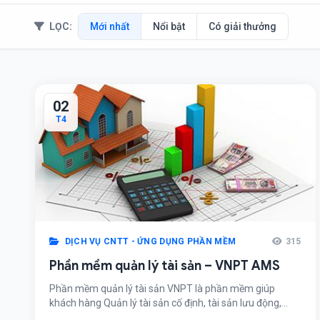
LỌC:
Mới nhất
Nổi bật
Có giải thưởng
02
T4
DỊCH VỤ CNTT - ỨNG DỤNG PHẦN MỀM
315
Phần mềm quản lý tài sản – VNPT AMS
Phần mềm quản lý tài sản VNPT là phần mềm giúp
khách hàng Quản lý tài sản cố định, tài sản lưu động,
mua bán tài sản, kiểm kê, đánh giá khách quan, mọi lúc,