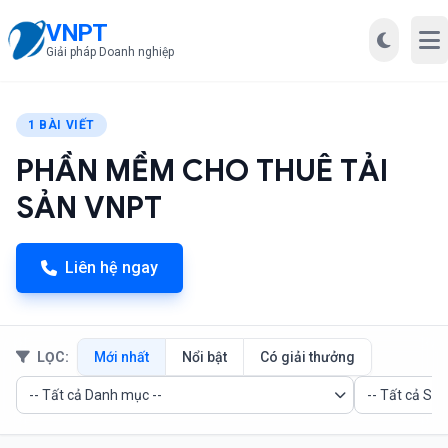
VNPT
Mở
Giải pháp Doanh nghiệp
1 BÀI VIẾT
PHẦN MỀM CHO THUÊ TẢI
SẢN VNPT
Liên hệ ngay
LỌC:
Mới nhất
Nổi bật
Có giải thưởng