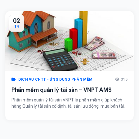
02
T4
DỊCH VỤ CNTT - ỨNG DỤNG PHẦN MỀM
315
Phần mềm quản lý tài sản – VNPT AMS
Phần mềm quản lý tài sản VNPT là phần mềm giúp khách
hàng Quản lý tài sản cố định, tài sản lưu động, mua bán tài
sản, kiểm kê, đánh giá khách quan, mọi lúc, mọi nơi, trên
mọi thiết bị