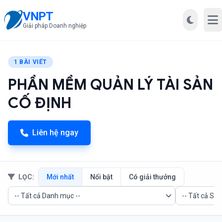
VNPT
Mở
Giải pháp Doanh nghiệp
1 BÀI VIẾT
PHẦN MỀM QUẢN LÝ TÀI SẢN
CỐ ĐỊNH
Liên hệ ngay
LỌC:
Mới nhất
Nổi bật
Có giải thưởng