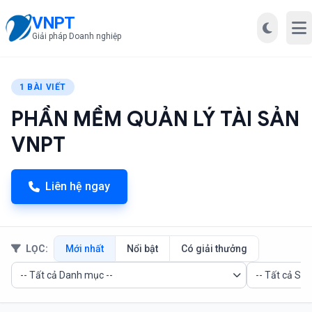
VNPT
Mở
Giải pháp Doanh nghiệp
1 BÀI VIẾT
PHẦN MỀM QUẢN LÝ TÀI SẢN
VNPT
Liên hệ ngay
LỌC:
Mới nhất
Nổi bật
Có giải thưởng