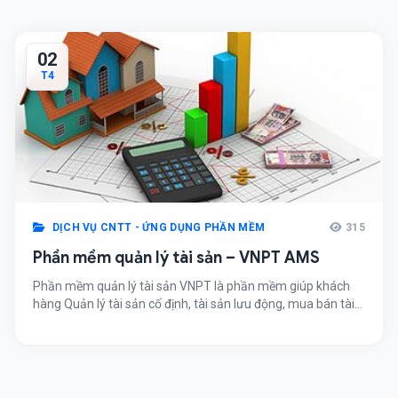
02
T4
DỊCH VỤ CNTT - ỨNG DỤNG PHẦN MỀM
315
Phần mềm quản lý tài sản – VNPT AMS
Phần mềm quản lý tài sản VNPT là phần mềm giúp khách
hàng Quản lý tài sản cố định, tài sản lưu động, mua bán tài
sản, kiểm kê, đánh giá khách quan, mọi lúc, mọi nơi, trên
mọi thiết bị