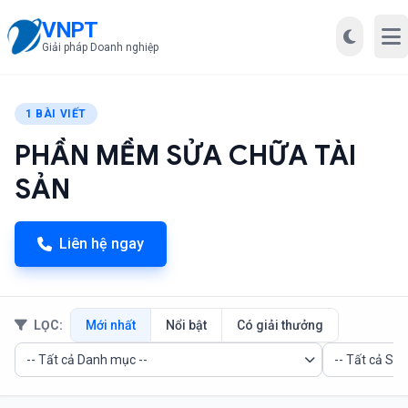
VNPT
Mở
Giải pháp Doanh nghiệp
1 BÀI VIẾT
PHẦN MỀM SỬA CHỮA TÀI
SẢN
Liên hệ ngay
LỌC:
Mới nhất
Nổi bật
Có giải thưởng