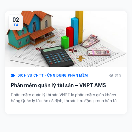
02
T4
DỊCH VỤ CNTT - ỨNG DỤNG PHẦN MỀM
315
Phần mềm quản lý tài sản – VNPT AMS
Phần mềm quản lý tài sản VNPT là phần mềm giúp khách
hàng Quản lý tài sản cố định, tài sản lưu động, mua bán tài
sản, kiểm kê, đánh giá khách quan, mọi lúc, mọi nơi, trên
mọi thiết bị