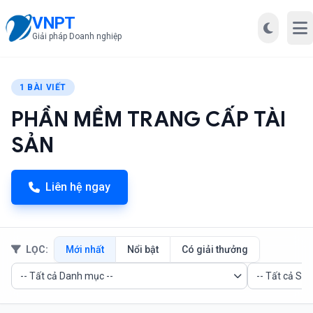
VNPT
Mở
Giải pháp Doanh nghiệp
1 BÀI VIẾT
PHẦN MỀM TRANG CẤP TÀI
SẢN
Liên hệ ngay
LỌC:
Mới nhất
Nổi bật
Có giải thưởng