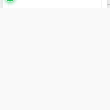
Đính kèm (nếu có)
(Dịch vụ MyshopBrand vnpt là gì-báo giá MyshopBrand vnpt,tự tạo thương
hiệu MyshopBrand vnpt demo,gói cước MyshopBrand là gì,my shop brand
vnpt)
Tags:
#MyshopBrand là gì