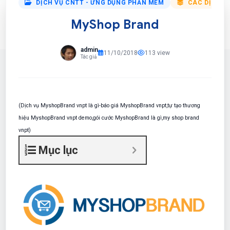
DỊCH VỤ CNTT - ỨNG DỤNG PHẦN MỀM
CÁC DỊCH V
MyShop Brand
admin
11/10/2018
113 view
Tác giả
(Dịch vụ MyshopBrand vnpt là gì-báo giá MyshopBrand vnpt,tự tạo thương
hiệu MyshopBrand vnpt demo,gói cước MyshopBrand là gì,my shop brand
vnpt)
Mục lục