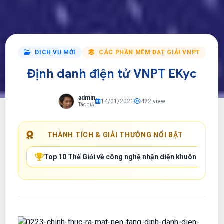
DỊCH VỤ MỚI
CÁC PHẦN MỀM ĐẠT GIẢI VNPT
Định danh điện tử VNPT EKyc
admin
14/01/2021
422 view
Tác giả
THÀNH TÍCH & GIẢI THƯỞNG NỔI BẬT
Top 10 Thế Giới về công nghệ nhận diện khuôn mặt (th