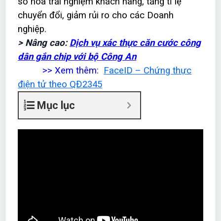
số hóa trải nghiệm khách hàng, tăng tỉ lệ
chuyển đổi, giảm rủi ro cho các Doanh
nghiệp.
> Nâng cao:
Dịch vụ xác thực căn cước công
dân gắn chip với bộ Công An
>> Xem thêm:
FaceID – Chứng thực
điện tử theo QĐ2345
Mục lục