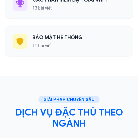
CÁC PHẦN MỀM ĐẠT GIẢI VNPT
13 bài viết
BẢO MẬT HỆ THỐNG
11 bài viết
GIẢI PHÁP CHUYÊN SÂU
DỊCH VỤ ĐẶC THÙ THEO
NGÀNH