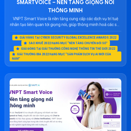
SMARTVOICE – NỀN TẢNG GIỌNG NÓI
THÔNG MINH
VNPT Smart Voice là nền tảng cung cấp các dịch vụ trí tuệ
nhân tạo liên quan tới giọng nói, giúp thông minh hoá các sản
phẩm CNTT, gia tăng trải nghiệm người dùng và giảm chi phí
cho khách hàng. > Xem bổ sung: hệ thống phân tích cuộc gọi
GIẢI VÀNG TẠI CYBER SECURITY GLOBAL EXCELLENCE AWARDS 2022
dựa trên SmartVoice Công […]
SAO KHUÊ 2022 HẠNG MỤC “NỀN TẢNG CHUYỂN ĐỔI SỐ”
GIẢI ĐỒNG TẠI GIẢI THƯỞNG CÔNG NGHỆ THÔNG TIN THẾ GIỚI 2022
GIẢI THƯỞNG IBA 2022 HẠNG MỤC “SẢN PHẨM DỊCH VỤ AI MỚI CỦA
NĂM”