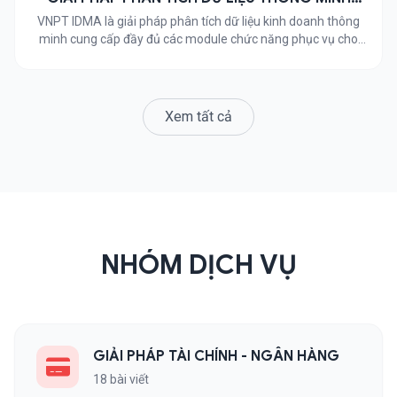
VNPT IDMA
VNPT IDMA là giải pháp phân tích dữ liệu kinh doanh thông
minh cung cấp đầy đủ các module chức năng phục vụ cho
các nghiệp vụ: quản trị người dùng, quản trị gói cước, thanh
toán, quản trị tổ chức, quản lý vùng làm việc theo workspace.
Trong mỗi workspace sẽ đáp ứng được […]
Xem tất cả
NHÓM DỊCH VỤ
GIẢI PHÁP TÀI CHÍNH - NGÂN HÀNG
18 bài viết