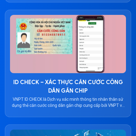
xử lý vượt trội. Face ID giúp số hóa hình ảnh khuôn […]
ID CHECK – XÁC THỰC CĂN CƯỚC CÔNG
DÂN GẮN CHIP
VNPT ID CHECK là Dịch vụ xác minh thông tin nhân thân sử
dụng thẻ căn cước công dân gắn chip cung cấp bởi VNPT và
đối tác được cấp phép khai thác dữ liệu của Trung tâm
Nghiên cứu - Ứng dụng dữ liệu dân cư và căn cước công dân,
giúp khách hàng tiếp cận, xác thực thông tin nhân thân qua
cơ sở dữ liệu dân cư quốc gia.