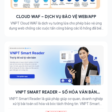
CLOUD WAF – DỊCH VỤ BẢO VỆ WEB/APP
VNPT Cloud WAF là dịch vụ tường lửa cho phép bảo vệ ứng
dụng web chống các cuộc tấn công bằng các lỗ hổng đã biết,
0-day, 1-day, DDOS, hỗ trợ truy vấn, điều tra nguyên nhân,
điểm yếu khi ứng dụng web bị tấn công, giám sát dịch vụ và
cân bằng tải. Dịch […]
VNPT SMART READER – SỐ HÓA VĂN BẢN
THÔNG MINH
VNPT Smart Reader là giải pháp giúp cơ quan, doanh nghiệp
xử lý bài toán số hóa và bóc tách thông tin. VNPT Smart
Reader cung cấp cho khách hàng tính năng: Nhận dạng toàn