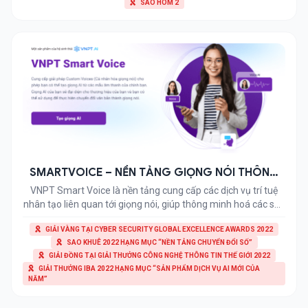
SAO HÔM 2
bộ ký tự trong văn bản với độ chính xác cao; cho phép chuyển
đổi văn bản từ dạng PDF/ảnh […]
SMARTVOICE – NỀN TẢNG GIỌNG NÓI THÔNG
MINH
VNPT Smart Voice là nền tảng cung cấp các dịch vụ trí tuệ
nhân tạo liên quan tới giọng nói, giúp thông minh hoá các sản
phẩm CNTT, gia tăng trải nghiệm người dùng và giảm chi phí
GIẢI VÀNG TẠI CYBER SECURITY GLOBAL EXCELLENCE AWARDS 2022
cho khách hàng. > Xem bổ sung: hệ thống phân tích cuộc gọi
SAO KHUÊ 2022 HẠNG MỤC “NỀN TẢNG CHUYỂN ĐỔI SỐ”
dựa trên SmartVoice Công […]
GIẢI ĐỒNG TẠI GIẢI THƯỞNG CÔNG NGHỆ THÔNG TIN THẾ GIỚI 2022
GIẢI THƯỞNG IBA 2022 HẠNG MỤC “SẢN PHẨM DỊCH VỤ AI MỚI CỦA
NĂM”