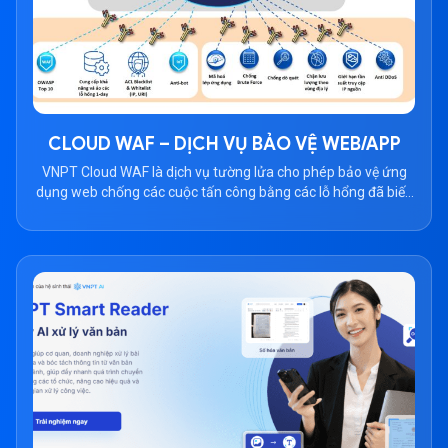
CLOUD WAF – DỊCH VỤ BẢO VỆ WEB/APP
VNPT Cloud WAF là dịch vụ tường lửa cho phép bảo vệ ứng
dụng web chống các cuộc tấn công bằng các lỗ hổng đã biết,
0-day, 1-day, DDOS, hỗ trợ truy vấn, điều tra nguyên nhân,
điểm yếu khi ứng dụng web bị tấn công, giám sát dịch vụ và
cân bằng tải. Dịch […]