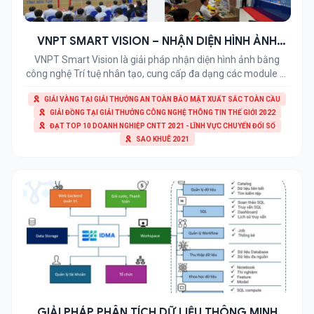
VNPT SMART VISION – NHẬN DIỆN HÌNH ẢNH
BẰNG TRÍ TUỆ NHÂN TẠO
VNPT Smart Vision là giải pháp nhận diện hình ảnh bằng
công nghệ Trí tuệ nhân tạo, cung cấp đa dạng các module AI
> Tham khảo: Vnface – nền tảng điểm danh sử dụng trí tuệ
GIẢI VÀNG TẠI GIẢI THƯỞNG AN TOÀN BẢO MẬT XUẤT SẮC TOÀN CẦU
nhân tạo, tích hợp vào máy tính bảng/camera Ưu điểm của
GIẢI ĐỒNG TẠI GIẢI THƯỞNG CÔNG NGHỆ THÔNG TIN THẾ GIỚI 2022
giải pháp VNPT Smart Vision Giải Pháp […]
ĐẠT TOP 10 DOANH NGHIỆP CNTT 2021 - LĨNH VỰC CHUYỂN ĐỔI SỐ
SAO KHUÊ 2021
GIẢI PHÁP PHÂN TÍCH DỮ LIỆU THÔNG MINH