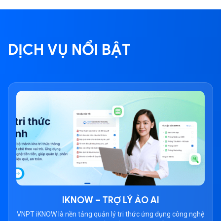
DỊCH VỤ NỔI BẬT
IKNOW – TRỢ LÝ ẢO AI
VNPT iKNOW là nền tảng quản lý tri thức ứng dụng công nghệ