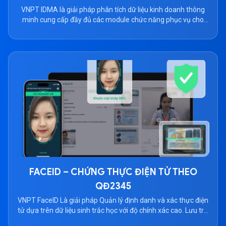
VNPT IDMA là giải pháp phân tích dữ liệu kinh doanh thông
minh cung cấp đầy đủ các module chức năng phục vụ cho
các nghiệp vụ: quản trị người dùng, quản trị gói cước, thanh
toán, quản trị tổ chức, quản lý vùng làm việc theo workspace.
Trong mỗi workspace sẽ đáp ứng được […]
FACEID – CHỨNG THỰC ĐIỆN TỬ THEO
QĐ2345
VNPT FaceID Là giải pháp Quản lý định danh và xác thực điện
tử dựa trên dữ liệu sinh trắc học với độ chính xác cao. Lưu trữ
và xử lý so sánh trên hàng triệu mẫu sinh trắc học với tốc độ