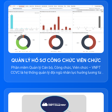
QUẢN LÝ HỒ SƠ CÔNG CHỨC VIÊN CHỨC
Phần mềm Quản lý Cán bộ, Công chức, Viên chức – VNPT
CCVC là hệ thống quản lý đội ngũ nhân lực hưởng lương từ
ngân sách nhà nước trong các đơn vị hành chính, sự nghiệp,
hội, đoàn thể, tổ chức Đảng, tổ chức chính trị- xã hội,… Dịch vụ
dành cho đối tượng […]