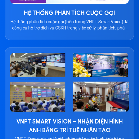
HỆ THỐNG PHÂN TÍCH CUỘC GỌI
Hệ thống phân tích cuộc gọi (bên trong VNPT SmartVoice) là
công cụ hỗ trợ dịch vụ CSKH trong việc xử lý, phân tích, phân
loại, đánh giá chất lượng cuộc gọi tổng đài, tóm tắt nội dung
hội thoại và đưa ra những cảnh báo dựa trên kết quả phân
tích file âm thanh, […]
VNPT SMART VISION – NHẬN DIỆN HÌNH
ẢNH BẰNG TRÍ TUỆ NHÂN TẠO