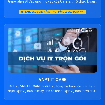
Generative AI đáp ứng nhu cầu của Cá nhân, Tổ chức, Doanh
nghiệp, giảm thời gian tra cứu thông tin và tối ưu trải nghiệm
người dùng Ưu điểm VNPT Iknow Các chức năng trợ lý ảo
BẰNG LAO ĐỘNG SÁNG TẠO (TỔNG LĐ LAO ĐỘNG VN)
VNPT Tổ chức tài liệu […]
VNPT IT CARE
Dịch vụ VNPT IT CARE là dịch vụ tổng thể bao gồm các hạng
mục: Dịch vụ bảo trì máy tính cá nhân. Dịch vụ bảo trì và quản
trị hệ thống mạng máy tính. Dịch vụ bảo trì và quản trị máy
chủ. Dịch vụ bảo trì và quản trị mạng viễn thông. Dịch […]