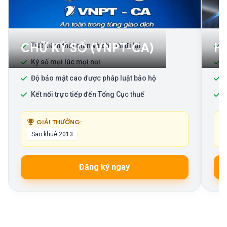
CHỮ KÝ SỐ (VNPT-CA)
H
Tiết kiệm thời gian và chi phí đi lại
G
Ký số mọi lúc mọi nơi
Độ bảo mật cao được pháp luật bảo hộ
T
Kết nối trực tiếp đến Tổng Cục thuế
K
GIẢI THƯỞNG:
Sao khuê 2013
Đăng ký ngay