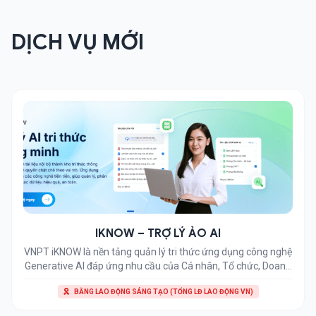
DỊCH VỤ MỚI
IKNOW – TRỢ LÝ ẢO AI
VNPT iKNOW là nền tảng quản lý tri thức ứng dụng công nghệ
Generative AI đáp ứng nhu cầu của Cá nhân, Tổ chức, Doanh
nghiệp, giảm thời gian tra cứu thông tin và tối ưu trải nghiệm
BẰNG LAO ĐỘNG SÁNG TẠO (TỔNG LĐ LAO ĐỘNG VN)
người dùng Ưu điểm VNPT Iknow Các chức năng trợ lý ảo
VNPT Tổ chức tài liệu […]