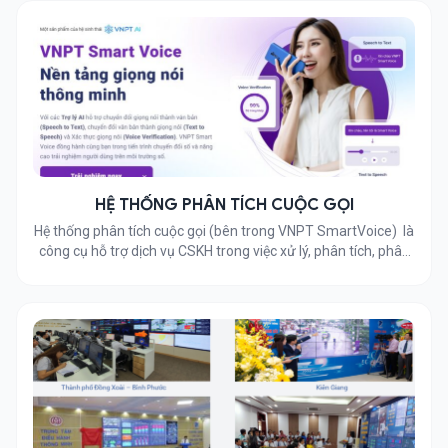
HỆ THỐNG PHÂN TÍCH CUỘC GỌI
Hệ thống phân tích cuộc gọi (bên trong VNPT SmartVoice) là
công cụ hỗ trợ dịch vụ CSKH trong việc xử lý, phân tích, phân
loại, đánh giá chất lượng cuộc gọi tổng đài, tóm tắt nội dung
hội thoại và đưa ra những cảnh báo dựa trên kết quả phân
tích file âm thanh, […]