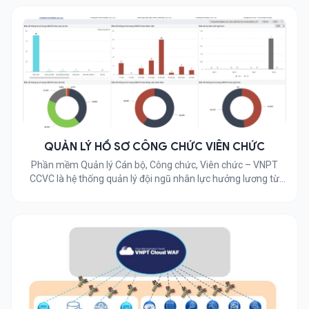
QUẢN LÝ HỒ SƠ CÔNG CHỨC VIÊN CHỨC
Phần mềm Quản lý Cán bộ, Công chức, Viên chức – VNPT
CCVC là hệ thống quản lý đội ngũ nhân lực hưởng lương từ
ngân sách nhà nước trong các đơn vị hành chính, sự nghiệp,
hội, đoàn thể, tổ chức Đảng, tổ chức chính trị- xã hội,… Dịch vụ
dành cho đối tượng […]