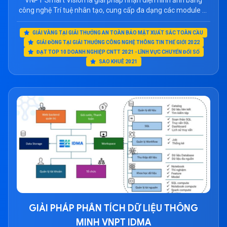
VNPT Smart Vision là giải pháp nhận diện hình ảnh bằng
công nghệ Trí tuệ nhân tạo, cung cấp đa dạng các module AI
> Tham khảo: Vnface – nền tảng điểm danh sử dụng trí tuệ
nhân tạo, tích hợp vào máy tính bảng/camera Ưu điểm của
GIẢI VÀNG TẠI GIẢI THƯỞNG AN TOÀN BẢO MẬT XUẤT SẮC TOÀN CẦU
giải pháp VNPT Smart Vision Giải Pháp […]
GIẢI ĐỒNG TẠI GIẢI THƯỞNG CÔNG NGHỆ THÔNG TIN THẾ GIỚI 2022
ĐẠT TOP 10 DOANH NGHIỆP CNTT 2021 - LĨNH VỰC CHUYỂN ĐỔI SỐ
SAO KHUÊ 2021
GIẢI PHÁP PHÂN TÍCH DỮ LIỆU THÔNG
MINH VNPT IDMA